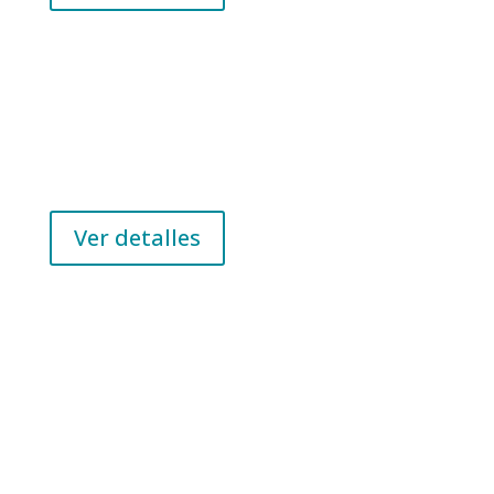
IPB
IPB 1000-30000 A | Transporte de Energía
space
Ver detalles