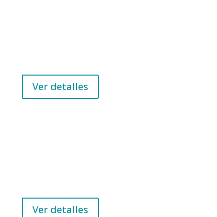
IMT | IMTS
IMT 1000-5000 A | IMTS 1000-5000 A | Transporte de
energía estanco/resina
Ver detalles
IMH | IMHS
IMH 1000-5000 A | IMHS 1000-5000 A | Transporte
de energía
space
Ver detalles